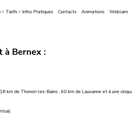
e
Tarifs
Infos Pratiques
Contacts
Animations
Webcam
STES
 à Bernex :
 18 km de Thonon-les-Bains , 60 km de Lausanne et à une cinqua
)
ntua).