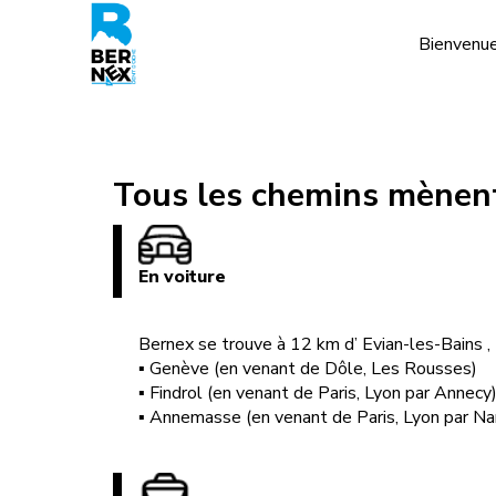
Bienvenu
INFOS PRATIQUES
TARIFS
PLAN DES PI
ETÉ
Eté
Assurance
Forfaits VTT
Domaine Skiable
Key Card
Activités
Bike Park
Tous les chemins mènent
Plan des pistes
Venir à Bernex
En voiture
Horaires d'ouvertures
Bernex se trouve à 12 km d’ Evian-les-Bains ,
▪ Genève (en venant de Dôle, Les Rousses)
▪ Findrol (en venant de Paris, Lyon par Annecy
▪ Annemasse (en venant de Paris, Lyon par Na