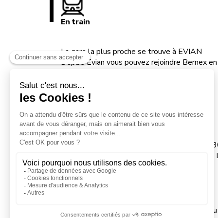
En train
La gare la plus proche se trouve à EVIAN
Depuis Evian vous pouvez rejoindre Bernex en 
En avion
Aéroport International de Genève situé à 1h
Puis connexion jusqu'à Evian par Train avec 
En navette
Du lac à la montagne, rejoignez Bernex en tou