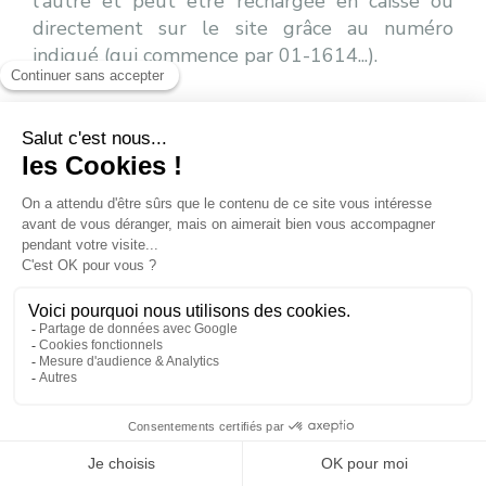
l'autre et peut être rechargée en caisse où
directement sur le site grâce au numéro
indiqué (qui commence par 01-1614...).
Où acheter une Keycard ?
Vous acheter et recharger votre carte :
• En caisse
• A la borne automatique
• En ligne
Comment utiliser votre Keycard ?
Après avoir rechargé votre Keycard, mettez là
dans l'une de votre poche gauche seul et vous
n'avez plus qu'à passer les bornes à chaque
remontées mécaniques.