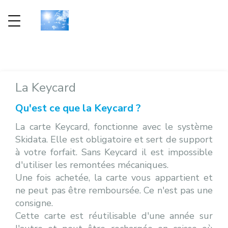
INFOS PRATIQUES
TARIFS
PLAN DES PI
ETÉ
Eté
Assurance
Forfaits VTT
Domaine Skiable
Key Card
Activités
Bike Park
La Keycard
Plan des pistes
Qu'est ce que la Keycard ?
Venir à Bernex
La carte Keycard, fonctionne avec le système
Horaires d'ouvertures
Skidata. Elle est obligatoire et sert de support
à votre forfait. Sans Keycard il est impossible
d'utiliser les remontées mécaniques.
Une fois achetée, la carte vous appartient et
ne peut pas être remboursée. Ce n'est pas une
consigne.
Cette carte est réutilisable d'une année sur