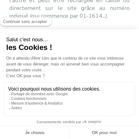
l'autre et peut être rechargée en caisse où
directement sur le site grâce au numéro
indiqué (qui commence par 01-1614...).
Où acheter une Keycard ?
Vous acheter et recharger votre carte :
• En caisse
• A la borne automatique
• En ligne
Comment utiliser votre Keycard ?
Après avoir rechargé votre Keycard, mettez là
dans l'une de votre poche gauche seul et vous
n'avez plus qu'à passer les bornes à chaque
remontées mécaniques.