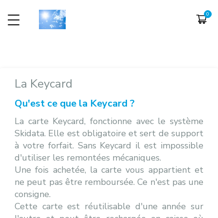
INFOS PRATIQUES
TARIFS
PLAN DES PI
ETÉ
Eté
Assurance
Forfaits VTT
Domaine Skiable
Key Card
Activités
Bike Park
La Keycard
Plan des pistes
Qu'est ce que la Keycard ?
Venir à Bernex
La carte Keycard, fonctionne avec le système
Horaires d'ouvertures
Skidata. Elle est obligatoire et sert de support
à votre forfait. Sans Keycard il est impossible
d'utiliser les remontées mécaniques.
Une fois achetée, la carte vous appartient et
ne peut pas être remboursée. Ce n'est pas une
consigne.
Cette carte est réutilisable d'une année sur