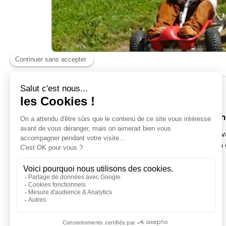
INFORMATIONS
10 tours pour faire le plein de sensatio
Offre valable uniquement pendant la saison estiv
Utilisable à tout moment durant cette période à
Non nominatif
⚠️
Chaussures fermées obligatoires